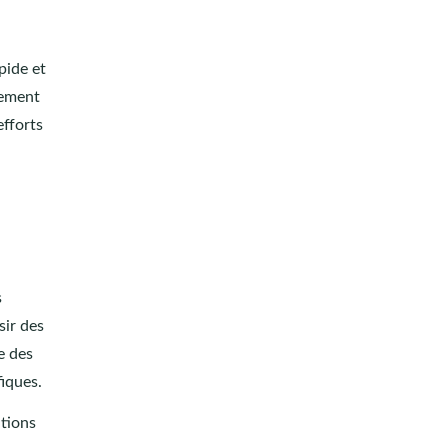
pide et
lement
efforts
s
sir des
e des
iques.
ations