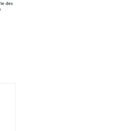
rie des
s