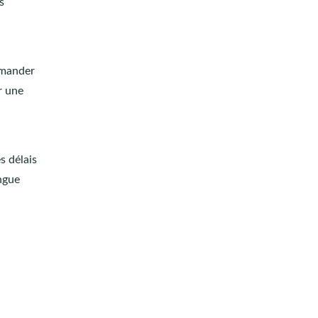
s
demander
r une
s délais
angue