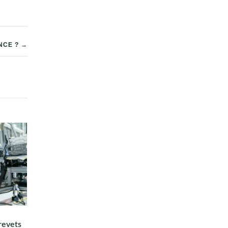
NCE ? →
revets