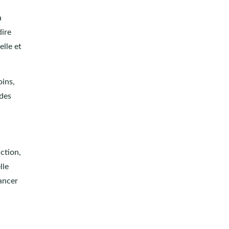
a
dire
elle et
oins,
 des
uction,
lle
ancer