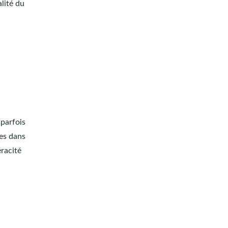
alité du
 parfois
les dans
éracité