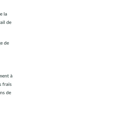
e la
ail de
ge de
ment à
 frais
ons de