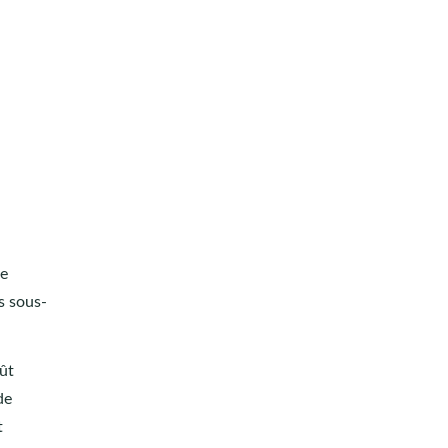
de
s sous-
oût
de
t