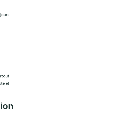
ujours
urtout
te et
tion