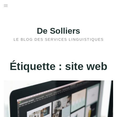
Aller
au
ACCUEIL
contenu
ACTUALITÉS ET TENDANCES
De Solliers
TECHNIQUES ET OUTILS DE TRADUCTION
LE BLOG DES SERVICES LINGUISTIQUES
SPÉCIALISATIONS
Étiquette :
site web
CULTURE ET LANGUES
CARRIÈRE ET FORMATION