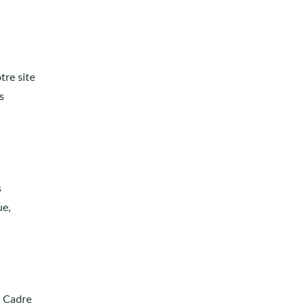
tre site
s
s
ue,
e Cadre