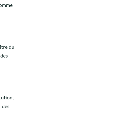
 comme
itre du
 des
tution,
à des