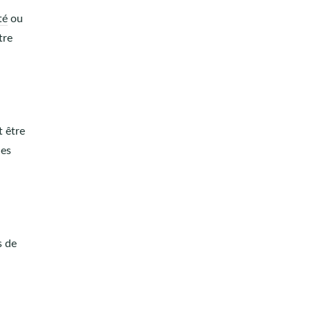
té
ou
tre
t être
des
s de